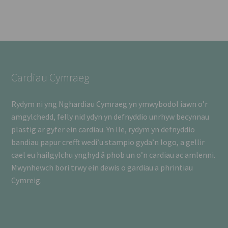
Cardiau Cymraeg
Rydym ni yng Nghardiau Cymraeg yn ymwybodol iawn o’r
amgylchedd, felly nid ydyn yn defnyddio unrhyw becynnau
plastig ar gyfer ein cardiau. Yn lle, rydym yn defnyddio
bandiau papur crefft wedi’u stampio gyda’n logo, a gellir
cael eu hailgylchu ynghyd â phob un o’n cardiau ac amlenni.
Mwynhewch bori trwy ein dewis o gardiau a phrintiau
Cymreig.