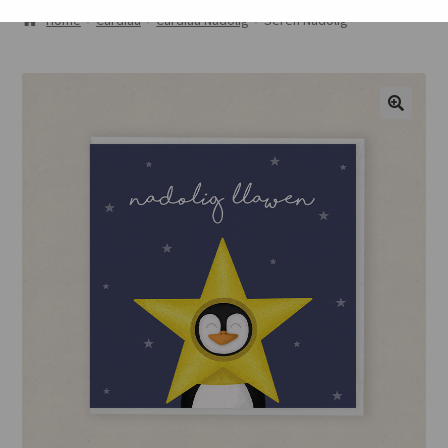
AMDANOM NI
Home
Cardiau
Cardiau Nadolig
Seren Nadolig
ORIEL
CART
🔍
CHECKOUT
CYSYLLTU