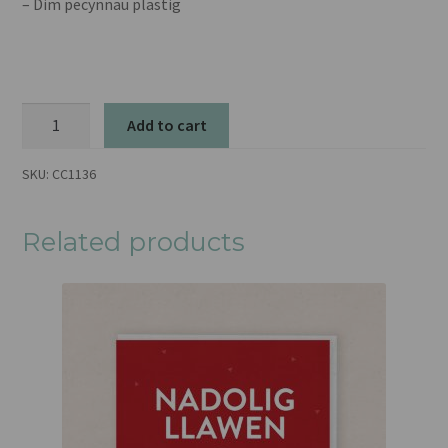
– Dim pecynnau plastig
Seren
Add to cart
Nadolig
quantity
SKU:
CC1136
Related products