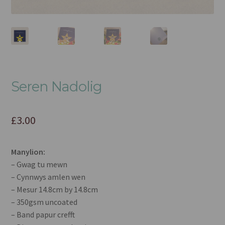
Seren Nadolig
£
3.00
Manylion:
– Gwag tu mewn
– Cynnwys amlen wen
– Mesur 14.8cm by 14.8cm
– 350gsm uncoated
– Band papur crefft