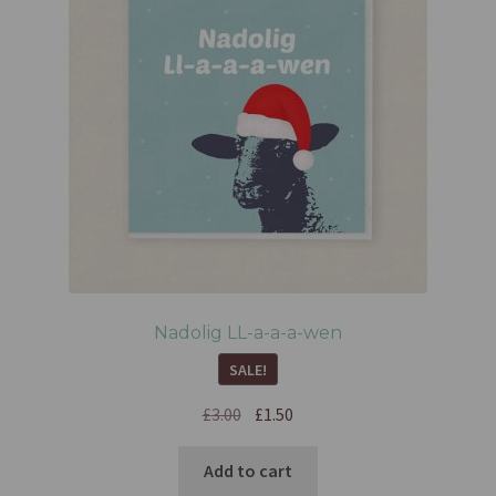
Nadolig LL-a-a-a-wen
SALE!
£
3.00
£
1.50
Add to cart