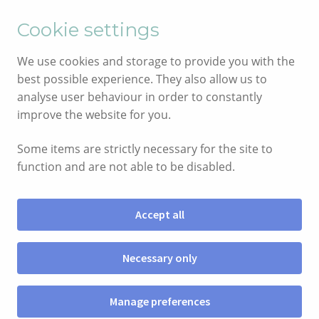
English
Cymraeg
Cookie settings
Skip
Skip
We use cookies and storage to provide you with the
to
to
best possible experience. They also allow us to
navigation
content
analyse user behaviour in order to constantly
improve the website for you.
Some items are strictly necessary for the site to
function and are not able to be disabled.
Accept all
Menu
Necessary only
SIOP
Manage preferences