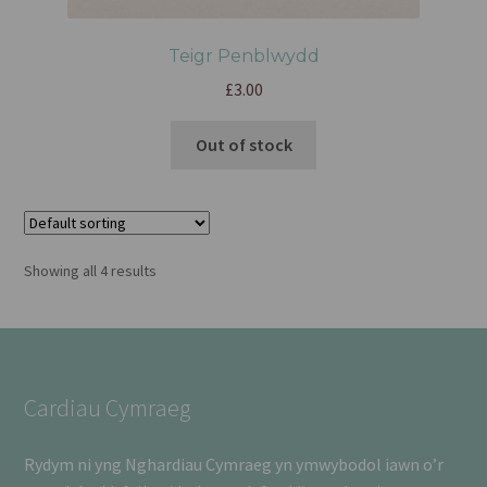
Teigr Penblwydd
£
3.00
Out of stock
Showing all 4 results
Cardiau Cymraeg
Rydym ni yng Nghardiau Cymraeg yn ymwybodol iawn o’r