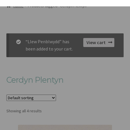
AMDANOM NI
Home
Products tagged “Cerdyn Plentyn”
ORIEL
CART
“Llew Penblwydd” has
View cart
CHECKOUT
been added to your cart.
CYSYLLTU
Cerdyn Plentyn
Showing all 4 results