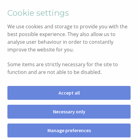
English
Cymraeg
Cookie settings
Skip
Skip
We use cookies and storage to provide you with the
to
to
best possible experience. They also allow us to
navigation
content
analyse user behaviour in order to constantly
improve the website for you.
Some items are strictly necessary for the site to
function and are not able to be disabled.
Accept all
Menu
Necessary only
SIOP
Manage preferences