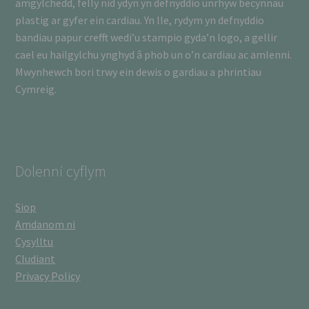
amgylchedd, felly nid ydyn yn defnyddio unrhyw becynnau
plastig ar gyfer ein cardiau. Yn lle, rydym yn defnyddio
bandiau papur crefft wedi’u stampio gyda’n logo, a gellir
cael eu hailgylchu ynghyd â phob un o’n cardiau ac amlenni.
Mwynhewch bori trwy ein dewis o gardiau a phrintiau
Cymreig.
Dolenni cyflym
Siop
Amdanom ni
Cysylltu
Cludiant
Privacy Policy