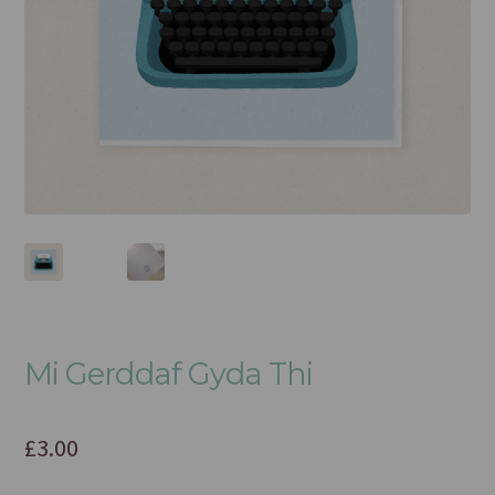
Mi Gerddaf Gyda Thi
£
3.00