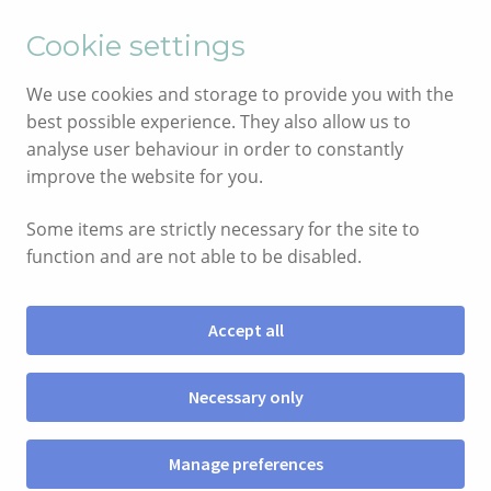
English
Cymraeg
Cookie settings
Skip
Skip
We use cookies and storage to provide you with the
to
to
best possible experience. They also allow us to
navigation
content
analyse user behaviour in order to constantly
improve the website for you.
Some items are strictly necessary for the site to
function and are not able to be disabled.
Accept all
Menu
Necessary only
SIOP
Manage preferences