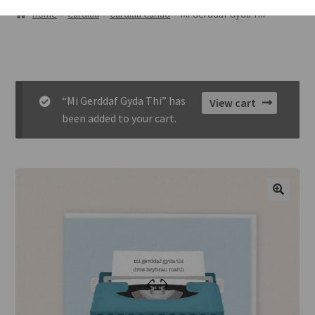
AMDANOM NI
Home
Cardiau
Cardiau Cariad
Mi Gerddaf Gyda Thi
ORIEL
CART
“Mi Gerddaf Gyda Thi” has
View cart
CHECKOUT
been added to your cart.
CYSYLLTU
🔍