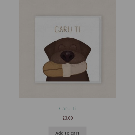
Caru Ti
£
3.00
Add to cart