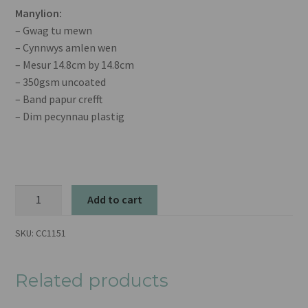
Manylion:
– Gwag tu mewn
– Cynnwys amlen wen
– Mesur 14.8cm by 14.8cm
– 350gsm uncoated
– Band papur crefft
– Dim pecynnau plastig
Mi
Add to cart
Gerddaf
Gyda
SKU:
CC1151
Thi
quantity
Related products