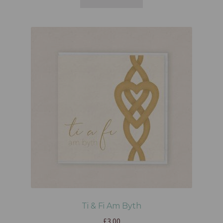
Ti & Fi Am Byth
£
3.00