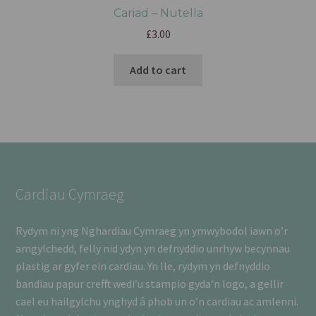
Cariad – Nutella
£
3.00
Add to cart
Cardiau Cymraeg
Rydym ni yng Nghardiau Cymraeg yn ymwybodol iawn o’r
amgylchedd, felly nid ydyn yn defnyddio unrhyw becynnau
plastig ar gyfer ein cardiau. Yn lle, rydym yn defnyddio
bandiau papur crefft wedi’u stampio gyda’n logo, a gellir
cael eu hailgylchu ynghyd â phob un o’n cardiau ac amlenni.