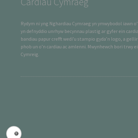
Cardiau Cymraeg
Rydym ni yng Nghardiau Cymraeg yn ymwybodol iawn o’r
yn defnyddio unrhyw becynnau plastig ar gyfer ein cardia
bandiau papur crefft wedi’u stampio gyda’n logo, a gellir
phob un o’n cardiau ac amlenni. Mwynhewch bori trwy ein
Cymreig.
🍪