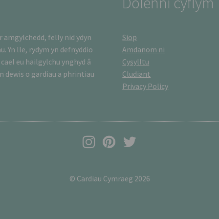
Dolenni cyflym
 amgylchedd, felly nid ydyn
Siop
u. Yn lle, rydym yn defnyddio
Amdanom ni
 cael eu hailgylchu ynghyd â
Cysylltu
 dewis o gardiau a phrintiau
Cludiant
Privacy Policy
© Cardiau Cymraeg 2026