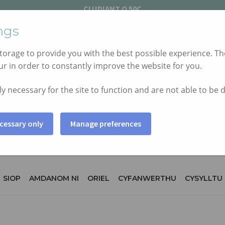
CLUDIANT AM DDIM I'R DU WRTH WARIO DROS £25
CLUDIANT O 50C
ngs
orage to provide you with the best possible experience. The
r in order to constantly improve the website for you.
y necessary for the site to function and are not able to be 
cessary only
Manage preferences
SIOP
AMDANOM NI
ORIEL
CYFANWERTHU
CYSYLLTU