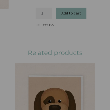
Zen
Add to cart
quantity
SKU:
CC1155
Related products