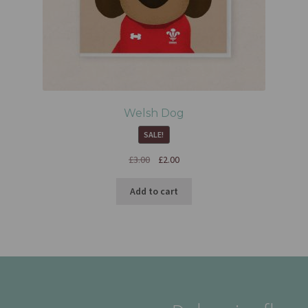
Welsh Dog
SALE!
£
3.00
£
2.00
Add to cart