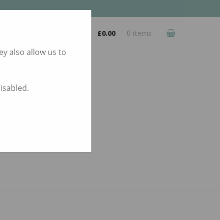
£
0.00
0 items
y also allow us to
disabled.