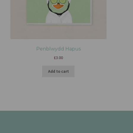
Penblwydd Hapus
£
3.00
Add to cart