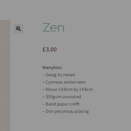
Zen
🔍
£
3.00
Manylion:
– Gwag tu mewn
– Cynnwys amlen wen
– Mesur 14.8cm by 14.8cm
– 350gsm uncoated
– Band papur crefft
– Dim pecynnau plastig